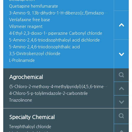
Quetiapine hemifumarate
3-Amino-9, 13b-dihydro-1-H-dibenzo[c,f]imidazio[1,5-a] azepine
Venlafaxine free base
Vilsmeier reagent
4-Ethyl-2,3-dioxo-1- piperazine Carbonyl chloride
5-Amino-2,4,6-triiodisophthaloyl acid dichloride
5-Amino-2,4,6-triiodoisophthalic acid
3,5-Dinitrobenzoyl chloride
L-Prolinamide
7-Chloro-1-Cyclopropyl-6-fluoro-1,4-oxo-1,8-naphthyridine-3-carboxylic acid
3-Aminomethyl-4-Z-methoximino-pyrrolidine, dimethanesulfonate
Agrochemical
1,3,4-Oxadiazol-2(3H)-one,5-(1-methylethyl)
5,6-Dimethoxy-1-indanone-2-ethyl carbonate
(5-Chloro-2-methoxy-4-methylpyridyl)(4,5,6-trimethoxy-o-tolyl)methaneone
N-Cbz-4-iodomethylpiperidine
4-Chloro-5-p-tolylimidazole-2-carbonitrile
N-Cbz-4-(hydroxymethyl)piperidine
Triazolinone
N-Cbz-4[(dimethoxyindanone-2-ethylcarboxylate)2-methyl]piperidine
t-Butyl isocyanate
4-(2-Hexamethyleneimine-1-yl-ethoxy)-Benzylalcohol hydrochloride
Ethyl-(2,4-dichloro-5-fluoro-nitrobenzoyl)acetate N-methyl piperazine salt
Specialty Chemical
Alanine-N-carboxy anhydride
3-Amino-9,13b-dihydro-1-H-dibenzo[c,f]imidazio[1,5-a] azepine.HBr
Terephthaloyl chloride