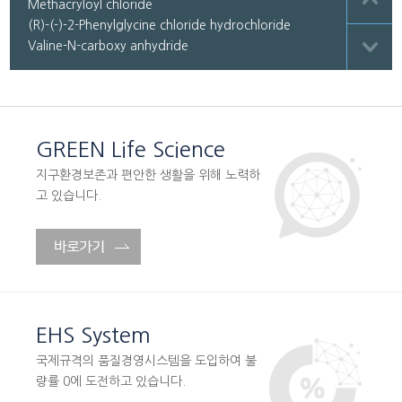
Methacryloyl chloride
(R)-(-)-2-Phenylglycine chloride hydrochloride
Valine-N-carboxy anhydride
Tyrocine-N-carboxy anhydride
Proline N-carboxy anhydride
Phenylalanine-N-carboxy anhydride
Leucine-N-carboxy anhydride
GREEN Life Science
Glycine-N-carboxy anhydride
지구환경보존과 편안한 생활을 위해 노력하
고 있습니다.
EHS System
국제규격의 품질경영시스템을 도입하여 불
량률 0에 도전하고 있습니다.